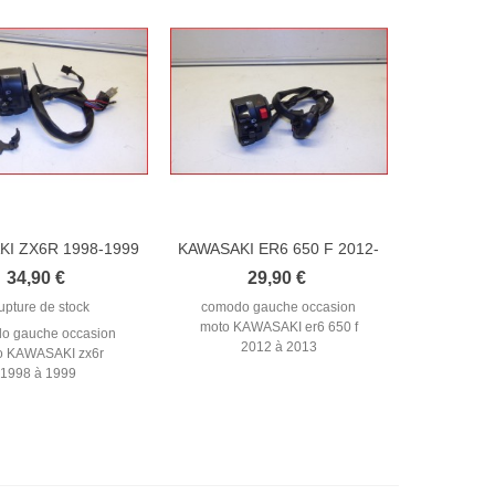
I ZX6R 1998-1999
KAWASAKI ER6 650 F 2012-
OMMODO...
2013...
34,90 €
29,90 €
upture de stock
comodo gauche occasion
moto KAWASAKI er6 650 f
o gauche occasion
2012 à 2013
o KAWASAKI zx6r
1998 à 1999