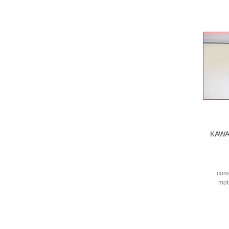
KAWA
com
mot