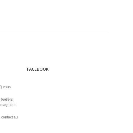
FACEBOOK
) vous
s
boitiers
ontage des
e contact au