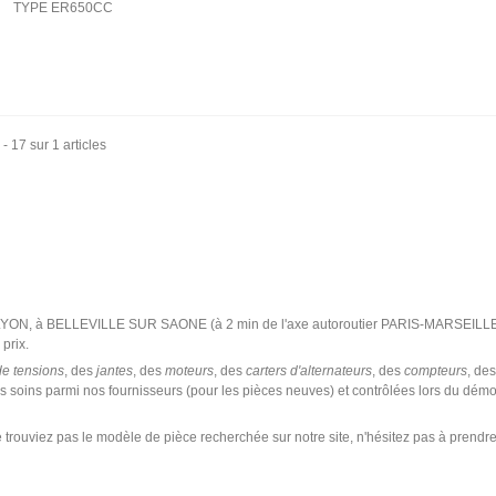
TYPE ER650CC
 - 17 sur 1 articles
 LYON, à BELLEVILLE SUR SAONE (à 2 min de l'axe autoroutier PARIS-MARSEILLE
prix.
de tensions
, des
jantes
, des
moteurs
, des
carters d'alternateurs
, des
compteurs
, de
s soins parmi nos fournisseurs (pour les pièces neuves) et contrôlées lors du dém
 trouviez pas le modèle de pièce recherchée sur notre site, n'hésitez pas à prendr