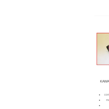
KAWA
co
m