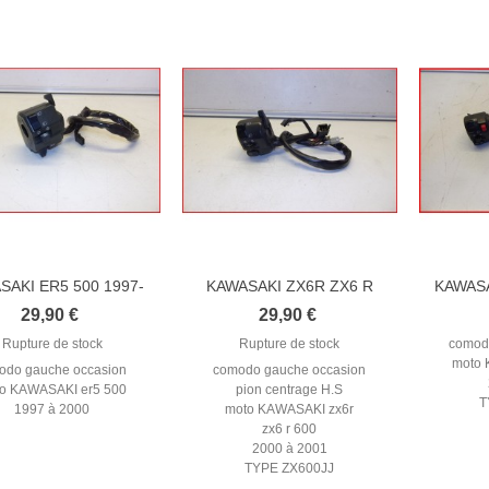
SAKI ER5 500 1997-
KAWASAKI ZX6R ZX6 R
KAWASA
2000...
600...
29,90 €
29,90 €
Rupture de stock
Rupture de stock
comod
moto 
odo gauche occasion
comodo gauche occasion
o KAWASAKI er5 500
pion centrage H.S
T
1997 à 2000
moto KAWASAKI zx6r
zx6 r 600
2000 à 2001
TYPE ZX600JJ