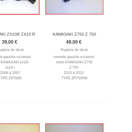
KI ZX10R ZX10 R
KAWASAKI Z750 Z 750
2006-2007...
2010-2012...
39,00 €
49,00 €
upture de stock
Rupture de stock
o gauche occasion
comodo gauche occasion
 KAWASAKI zx10r
moto KAWASAKI Z750
zx10 r
Z 750
2006 à 2007
2010 à 2012
TYPE ZXT00D
TYPE ZR750NN