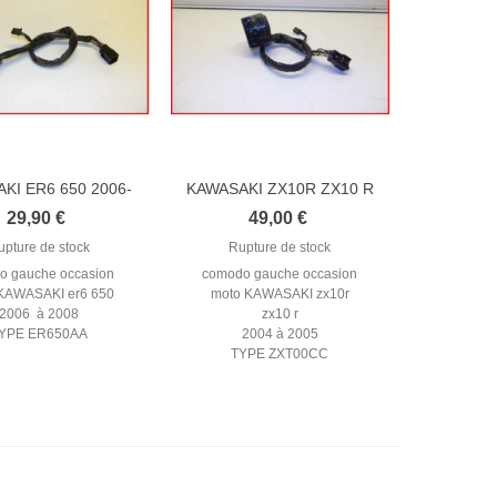
KI ER6 650 2006-
KAWASAKI ZX10R ZX10 R
2008...
2004-2005...
29,90 €
49,00 €
upture de stock
Rupture de stock
o gauche occasion
comodo gauche occasion
KAWASAKI er6 650
moto KAWASAKI zx10r
2006 à 2008
zx10 r
YPE ER650AA
2004 à 2005
TYPE ZXT00CC