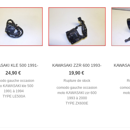
SAKI KLE 500 1991-
KAWASAKI ZZR 600 1993-
KAWASAK
1994...
2000...
C
24,90 €
19,90 €
odo gauche occasion
Rupture de stock
R
o KAWASAKI kle 500
comodo gauche occasion
comod
1991 à 1994
moto KAWASAKI zzr 600
mot
TYPE LE500A
1993 à 2000
TYPE ZX600E