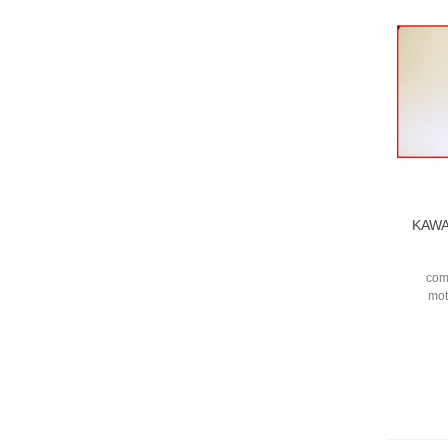
KAWA
com
mot