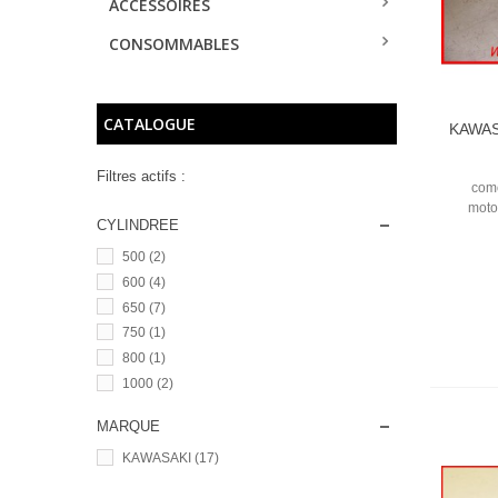
ACCESSOIRES
CONSOMMABLES
CATALOGUE
KAWAS
Filtres actifs :
com
moto
CYLINDREE
500
(2)
600
(4)
650
(7)
750
(1)
800
(1)
1000
(2)
MARQUE
KAWASAKI
(17)