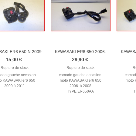
AKI ER6 650 N 2009
KAWASAKI ER6 650 2006-
KAWASA
-2011...
2008...
15,00 €
29,90 €
Rupture de stock
Rupture de stock
R
odo gauche occasion
comodo gauche occasion
comod
o KAWASAKI er6 650
moto KAWASAKI er6 650
moto 
2009 à 2011
2006 à 2008
TYPE ER650AA
T