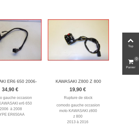
Top
0
Panier
KI ER6 650 2006-
KAWASAKI Z800 Z 800
2008...
2013-2016...
34,90 €
19,90 €
o gauche occasion
Rupture de stock
KAWASAKI er6 650
comodo gauche occasion
2006 à 2008
moto KAWASAKI z800
YPE ER650AA
z 800
2013 à 2016