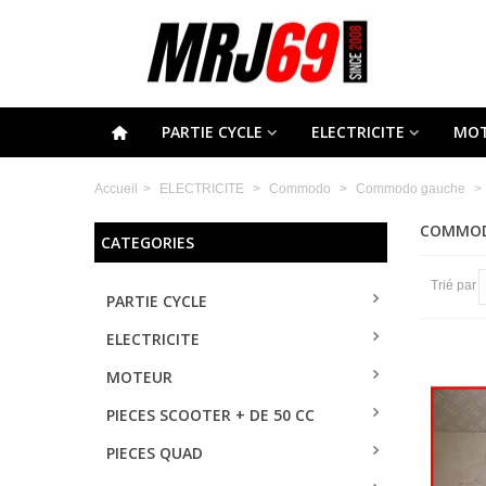
PARTIE CYCLE
ELECTRICITE
MO
Accueil
>
ELECTRICITE
>
Commodo
>
Commodo gauche
>
COMMOD
CATEGORIES
Trié par
PARTIE CYCLE
ELECTRICITE
MOTEUR
PIECES SCOOTER + DE 50 CC
PIECES QUAD