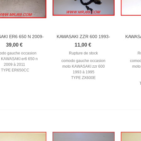
AKI ER6 650 N 2009-
KAWASAKI ZZR 600 1993-
KAWASA
2011...
1995...
39,00 €
11,00 €
odo gauche occasion
Rupture de stock
R
 KAWASAKI er6 650 n
comodo gauche occasion
comod
2009 à 2011
moto KAWASAKI zzr 600
moto
TYPE ER650CC
1993 à 1995
TYPE ZX600E