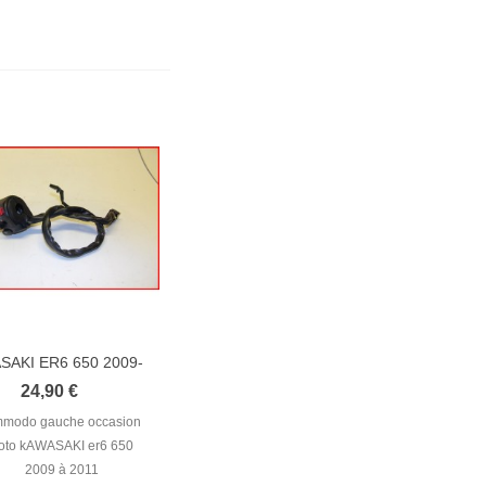
SAKI ER6 650 2009-
2011...
24,90 €
mmodo gauche occasion
oto kAWASAKI er6 650
2009 à 2011