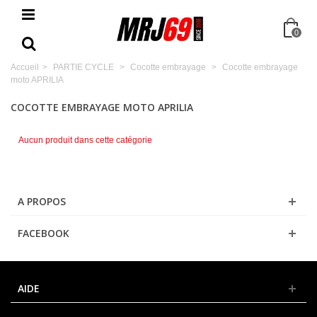
0
Accueil
>
PARTIE CYCLE
>
Cocotte embrayage
>
Cocotte embrayage
moto APRILIA
COCOTTE EMBRAYAGE MOTO APRILIA
Aucun produit dans cette catégorie
A PROPOS
FACEBOOK
AIDE