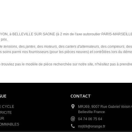
 LYON, à BELLEVILLE SUR SAONE (à 2 min de l'axe autoroutier PARIS-MARSEILLE
prix.
de tensions
, des
jantes
, des
moteurs
, des
carters d'alternateurs
, des
compteurs
, de
s soins parmi nos fournisseurs (pour les pièces neuves) et contrôlées lors du dém
 trouviez pas le modèle de pièce recherchée sur notre site, n'hésitez pas à prendr
GUE
CONTACT
E CYCLE
MRJ69, 9007 Rue Gabriel Voisin
Belleville France
RICITE
UR
04 74 06 75 64
OMMABLES
mrj69@orange.fr