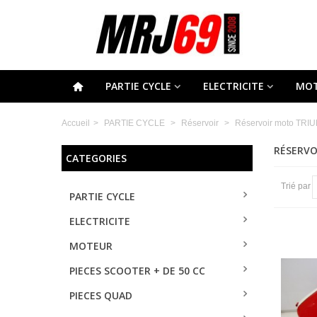
PARTIE CYCLE
ELECTRICITE
MO
Accueil
>
PARTIE CYCLE
>
Réservoir
>
Réservoir moto TRI
RÉSERV
CATEGORIES
Trié par
PARTIE CYCLE
ELECTRICITE
MOTEUR
PIECES SCOOTER + DE 50 CC
PIECES QUAD