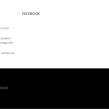
FACEBOOK
) vous
s
boitiers
ontage des
e contact au
 69220