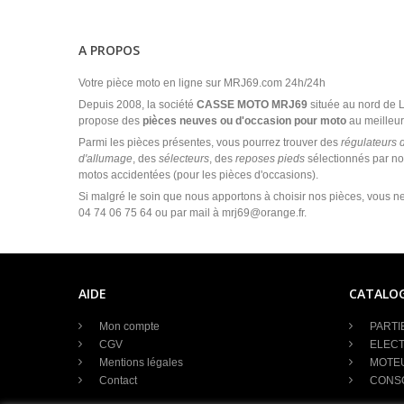
A PROPOS
Votre pièce moto en ligne sur MRJ69.com 24h/24h
Depuis 2008, la société
CASSE MOTO MRJ69
située au nord de
propose des
pièces neuves ou d'occasion pour moto
au meilleur 
Parmi les pièces présentes, vous pourrez trouver des
régulateurs 
d'allumage
, des
sélecteurs
, des
reposes pieds
sélectionnés par no
motos accidentées (pour les pièces d'occasions).
Si malgré le soin que nous apportons à choisir nos pièces, vous ne
04 74 06 75 64 ou par mail à mrj69@orange.fr.
AIDE
CATALO
Mon compte
PARTI
CGV
ELECT
Mentions légales
MOTE
Contact
CONS