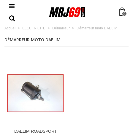
0
Accueil
>
ELECTRICITE
>
Démarreur
>
Démarreur moto DAELIM
DÉMARREUR MOTO DAELIM
DAELIM ROADSPORT