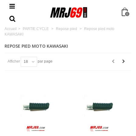
0
Accueil
>
PARTIE CYCLE
>
Repose pied
>
Repose pied moto
KAWASAKI
REPOSE PIED MOTO KAWASAKI
Afficher
par page
18