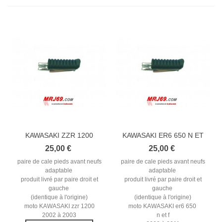
KAWASAKI ZZR 1200
KAWASAKI ER6 650 N ET
2002-2003...
F...
25,00 €
25,00 €
paire de cale pieds avant neufs
paire de cale pieds avant neufs
adaptable
adaptable
produit livré par paire droit et
produit livré par paire droit et
gauche
gauche
(identique à l'origine)
(identique à l'origine)
moto KAWASAKI zzr 1200
moto KAWASAKI er6 650
2002 à 2003
n et f