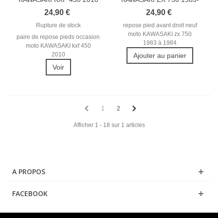
REPOSE...
1984 REPOSE...
24,90 €
24,90 €
Rupture de stock
repose pied avant droit neuf
moto KAWASAKI zx 750
paire de repose pieds occasion
1983 à 1984
moto KAWASAKI kxf 450
2010
Ajouter au panier
Voir
1
2
Afficher 1 - 18 sur 1 articles
A PROPOS
FACEBOOK