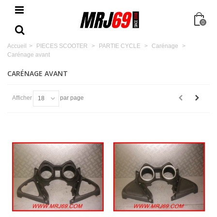
0
Accueil
>
PIECES SCOOTER
>
PARTIE CYCLE
>
Carénage
>
Carénage avant
CARÉNAGE AVANT
Afficher
par page
18