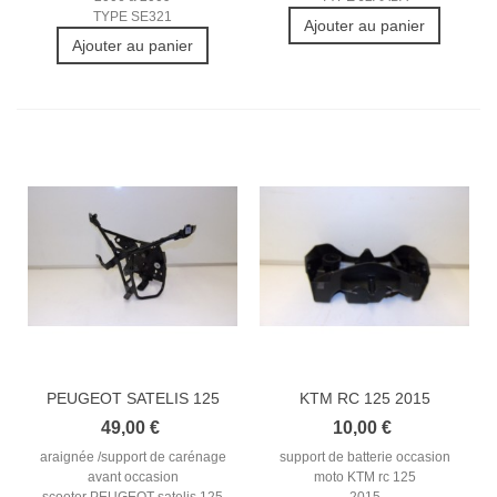
TYPE SE321
Ajouter au panier
Ajouter au panier
PEUGEOT SATELIS 125
KTM RC 125 2015
ABS 2008...
SUPPORT DE...
49,00 €
10,00 €
araignée /support de carénage
support de batterie occasion
avant occasion
moto KTM rc 125
scooter PEUGEOT satelis 125
2015