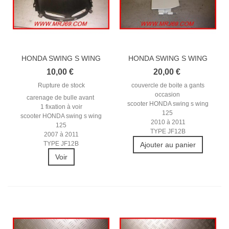
HONDA SWING S WING
HONDA SWING S WING
125 2007-2011...
125 2010-2011...
10,00 €
20,00 €
Rupture de stock
couvercle de boite a gants
occasion
carenage de bulle avant
scooter HONDA swing s wing
1 fixation à voir
125
scooter HONDA swing s wing
2010 à 2011
125
TYPE JF12B
2007 à 2011
TYPE JF12B
Ajouter au panier
Voir