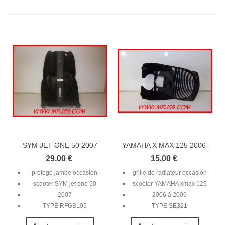
SYM JET ONE 50 2007
YAMAHA X MAX 125 2006-
PROTEGE...
2009...
29,00 €
15,00 €
protège jambe occasion
grille de radiateur occasion
scooter SYM jet one 50
scooter YAMAHA xmax 125
2007
2006 à 2009
TYPE RFGBL05
TYPE SE321