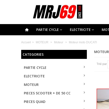
PARTIE CYCLE
ELECTRICITE
MO
Accueil
>
MOTEUR
>
Moteur
>
Moteur moto DUCATI
MOTEUR
CATEGORIES
Trié par
PARTIE CYCLE
ELECTRICITE
MOTEUR
PIECES SCOOTER + DE 50 CC
PIECES QUAD