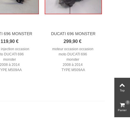
TI 696 MONSTER
DUCATI 696 MONSTER
2008-2014...
2008-2014...
119,90 €
299,90 €
injection occasion
moteur occasion occasion
to DUCATI 696
moto DUCATI 696
monster
monster
2008 à 2014
2008 à 2014
TYPE M509AA
TYPE M509AA
Top
0
Panier