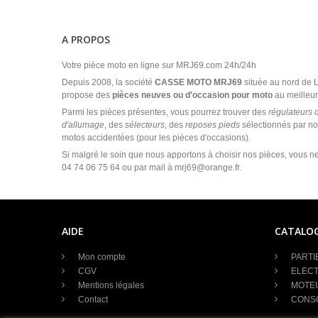
A PROPOS
Votre pièce moto en ligne sur MRJ69.com 24h/24h
Depuis 2008, la société
CASSE MOTO MRJ69
située au nord de
propose des
pièces neuves ou d'occasion pour moto
au meilleur 
Parmi les pièces présentes, vous pourrez trouver des
régulateurs 
d'allumage
, des
sélecteurs
, des
reposes pieds
sélectionnés par no
motos accidentées (pour les pièces d'occasions).
Si malgré le soin que nous apportons à choisir nos pièces, vous ne
04 74 06 75 64 ou par mail à mrj69@orange.fr.
AIDE
CATALO
Mon compte
PARTI
CGV
ELECT
Mentions légales
MOTE
Contact
CONS