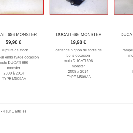
ATI 696 MONSTER
DUCATI 696 MONSTER
DUCA
2008-2014...
2008-2014...
59,90 €
19,90 €
Rupture de stock
carter de pignon de sortie de
rampe 
boite occasion
mo
eur embrayage occasion
moto DUCATI 696
moto DUCATI 696
monster
monster
2008 à 2014
2008 à 2014
TYPE M509AA
TYPE M509AA
 - 4 sur 1 articles