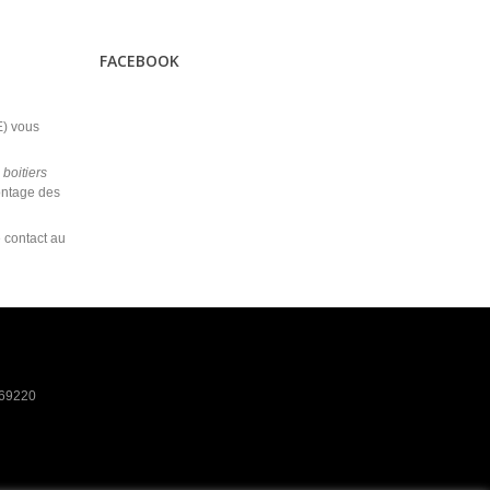
FACEBOOK
) vous
s
boitiers
ontage des
e contact au
 69220