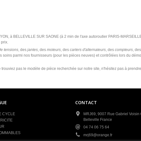
 LYON, à BELLEVILLE SUR SAONE (à 2 min de l'axe autoroutier PARIS-MARSEILLE
prix.
de tensions
, des
jantes
, des
moteurs
, des
carters d'alternateurs
, des
compteurs
, de
s soins parmi nos fournisseurs (pour les pièces neuves) et contrôlées lors du dém
 trouviez pas le modèle de pièce recherchée sur notre site, n'hésitez pas à prendr
GUE
CONTACT
E CYCLE
MRJ69, 9007 Rue Gabriel Voisin
Belleville France
RICITE
UR
04 74 06 75 64
OMMABLES
mrj69@orange.fr