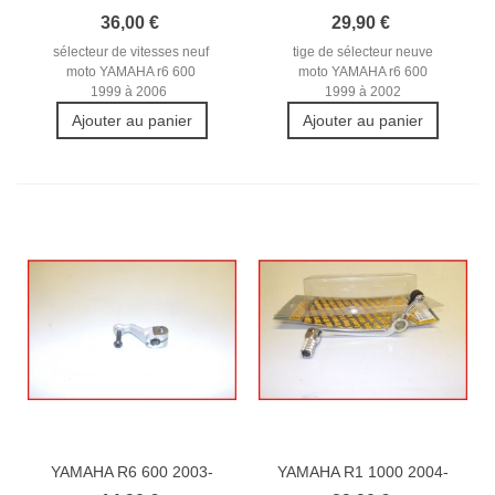
2006...
2002 TIGE DE...
36,00 €
29,90 €
sélecteur de vitesses neuf
tige de sélecteur neuve
moto YAMAHA r6 600
moto YAMAHA r6 600
1999 à 2006
1999 à 2002
Ajouter au panier
Ajouter au panier
YAMAHA R6 600 2003-
YAMAHA R1 1000 2004-
2004...
2005...