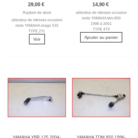
SELECTEUR...
2001...
29,00 €
14,90 €
Rupture de stock
sélecteur de vitesses occasion
moto YAMAHA tdm 850
sélecteur de vitesses occasion
1996 à 2001
moto YAMAHA virago 535
TYPE 4TX
TYPE 2YL
Ajouter au panier
Voir
YAMAHA YBR 125 2004-
YAMAHA TDM 850 1996-