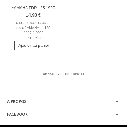
YAMAHA TDR 125 1997-
2002...
14,90 €
cable de gaz occasion
moto YAMAHA tdr 125
1997 à 2002
TYPE 5AE
Ajouter au panier
Afficher 1 - 11 sur 1 articles
A PROPOS
FACEBOOK