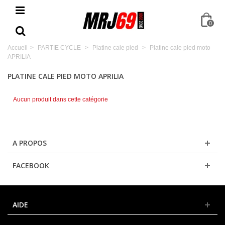
0
Accueil
>
PARTIE CYCLE
>
Platine cale pied
>
Platine cale pied moto
APRILIA
PLATINE CALE PIED MOTO APRILIA
Aucun produit dans cette catégorie
A PROPOS
FACEBOOK
AIDE