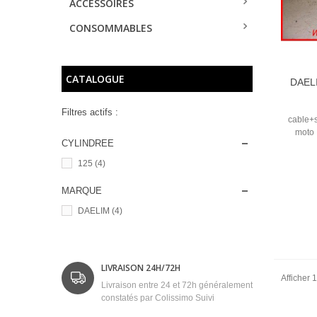
ACCESSOIRES
CONSOMMABLES
CATALOGUE
DAEL
Filtres actifs :
cable+s
moto
CYLINDREE
125
(4)
MARQUE
DAELIM
(4)
LIVRAISON 24H/72H
Afficher 1
Livraison entre 24 et 72h généralement
constatés par Colissimo Suivi