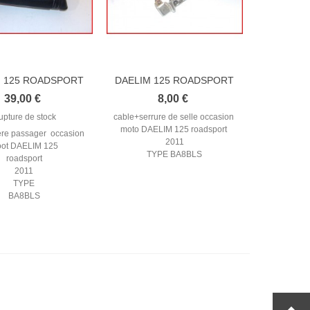
M 125 ROADSPORT
DAELIM 125 ROADSPORT
011 SELLE...
2008-2011...
39,00 €
8,00 €
upture de stock
cable+serrure de selle occasion
moto DAELIM 125 roadsport
ière passager occasion
2011
ot DAELIM 125
TYPE BA8BLS
roadsport
2011
TYPE
BA8BLS