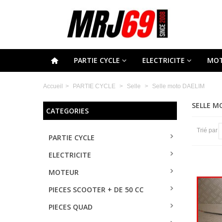
PARTIE CYCLE
ELECTRICITE
MO
Accueil
>
PARTIE CYCLE
>
Selle
>
Selle moto DAELIM
SELLE 
CATEGORIES
Trié par
PARTIE CYCLE
ELECTRICITE
MOTEUR
PIECES SCOOTER + DE 50 CC
PIECES QUAD