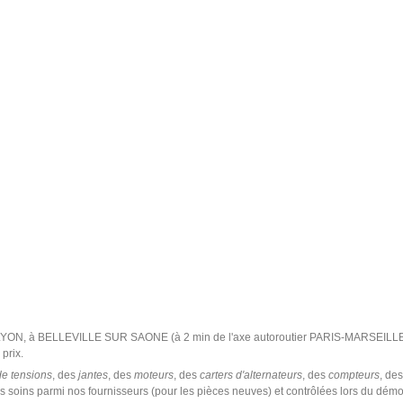
 LYON, à BELLEVILLE SUR SAONE (à 2 min de l'axe autoroutier PARIS-MARSEILLE
prix.
de tensions
, des
jantes
, des
moteurs
, des
carters d'alternateurs
, des
compteurs
, de
s soins parmi nos fournisseurs (pour les pièces neuves) et contrôlées lors du dém