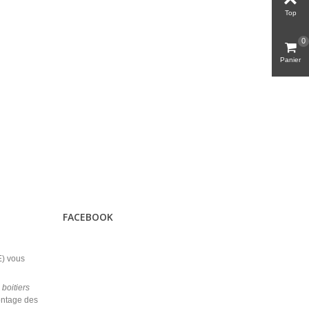
Top
0
Panier
FACEBOOK
) vous
s
boitiers
ontage des