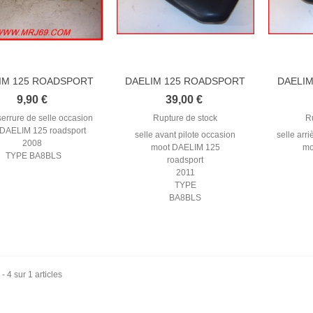
IM 125 ROADSPORT
DAELIM 125 ROADSPORT
DAELI
2008-2011...
2011 SELLE...
2
9,90 €
39,00 €
errure de selle occasion
Rupture de stock
R
 DAELIM 125 roadsport
selle avant pilote occasion
selle arr
2008
moot DAELIM 125
mo
TYPE BA8BLS
roadsport
2011
TYPE
BA8BLS
 - 4 sur 1 articles